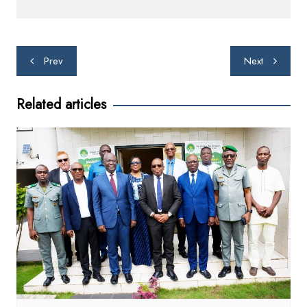
o
p
k
Post
Prev
Next
navigation
Related articles