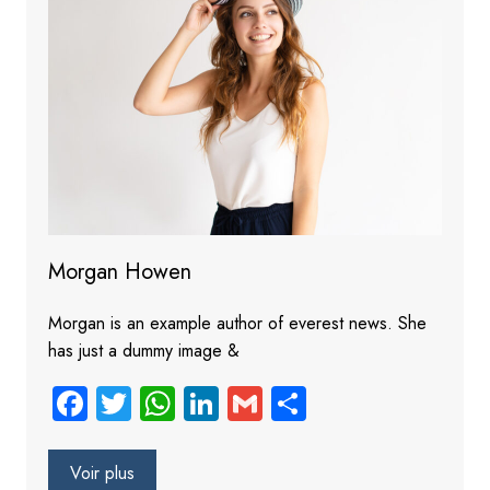
Morgan Howen
Morgan is an example author of everest news. She
has just a dummy image &
Fa
T
W
Li
G
S
ce
wi
ha
nk
m
ha
b
tt
ts
e
ail
re
Voir plus