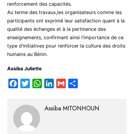
renforcement des capacités.
Au terme des travaux,les organisateurs comme les
participants ont exprimé leur satisfaction quant à la
qualité des échanges et à la pertinence des
enseignements, confirmant ainsi l’importance de ce
type d’initiatives pour renforcer la culture des droits
humains au Bénin.
Assiba Juliette
F
T
W
Li
G
S
a
w
h
n
m
h
c
itt
at
k
ai
ar
Assiba MITONHOUN
e
er
s
e
l
e
b
A
dI
o
p
n