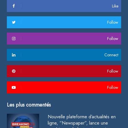
Like
Follow
Follow
Connect
Follow
Follow
Les plus commentés
Nouvelle plateforme d’actualités en
ligne, “Newspaper”, lance une