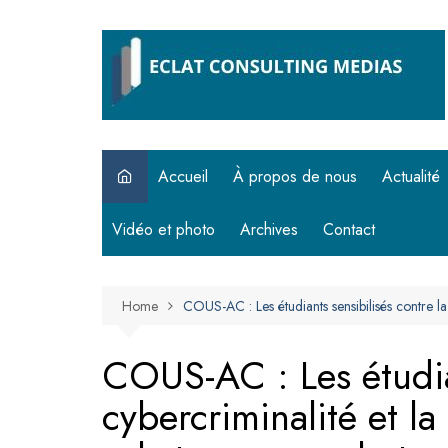
Skip
to
content
Accueil
À propos de nous
Actualité
Vidéo et photo
Archives
Contact
Home
COUS-AC : Les étudiants sensibilisés contre l
COUS-AC : Les étudian
cybercriminalité et l