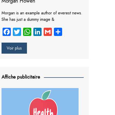
Morgan Howen
Morgan is an example author of everest news.
She has just a dummy image &
Fa
T
W
Li
G
S
ce
wi
ha
nk
m
ha
b
tt
ts
e
ail
re
Voir plus
o
er
A
dI
ok
p
n
p
Affiche publicitaire