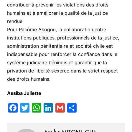
contribuer à prévenir les violations des droits
humains et à améliorer la qualité de la justice
rendue.
Pour Pacôme Akogou, la collaboration entre
institutions publiques, professionnels de la justice,
administration pénitentiaire et société civile est
indispensable pour renforcer la confiance dans le
système judiciaire béninois et garantir que la
privation de liberté s’exerce dans le strict respect
des droits humains.
Assiba Juliette
F
T
W
Li
G
S
a
w
h
n
m
h
c
itt
at
k
ai
ar