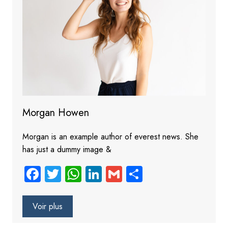
Morgan Howen
Morgan is an example author of everest news. She
has just a dummy image &
Fa
T
W
Li
G
S
ce
wi
ha
nk
m
ha
b
tt
ts
e
ail
re
Voir plus
o
er
A
dI