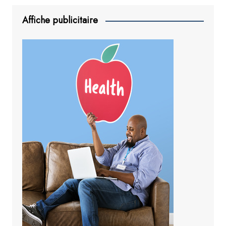
ok
p
n
Affiche publicitaire
p