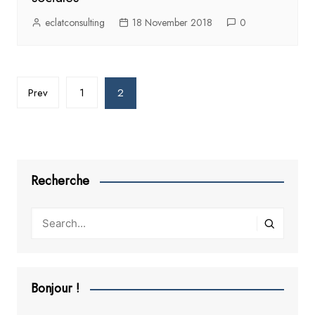
eclatconsulting
18 November 2018
0
Posts
Prev
1
2
pagination
Recherche
Bonjour !