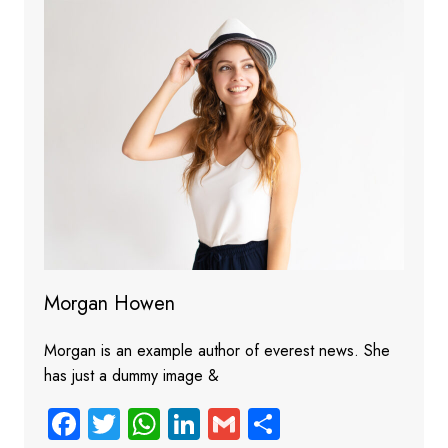
Morgan Howen
Morgan is an example author of everest news. She
has just a dummy image &
Fa
T
W
Li
G
S