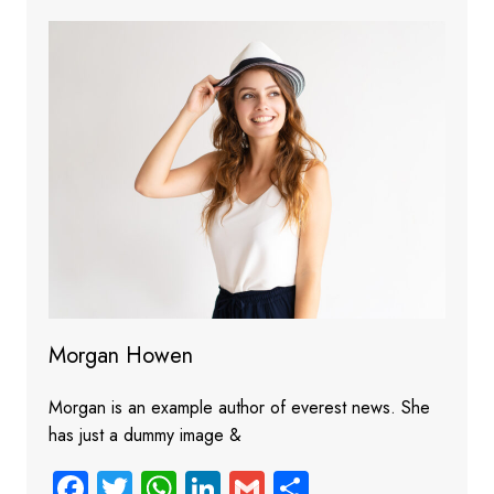
Morgan Howen
Morgan is an example author of everest news. She
has just a dummy image &
Fa
T
W
Li
G
S