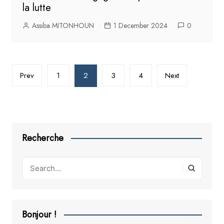
la lutte
Assiba MITONHOUN
1 December 2024
0
Posts
Prev
1
2
3
4
Next
pagination
Recherche
Bonjour !